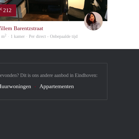
212
€
Chayenne
illem Barentzstraat
2
0 m
· 1 kamer · Per direct - Onbepaalde tijd
gevonden? Dit is ons andere aanbod in Eindhoven:
Huurwoningen
Appartementen