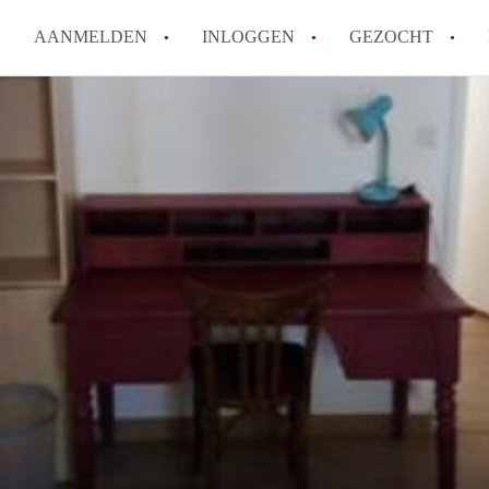
AANMELDEN
INLOGGEN
GEZOCHT
How to translate KamersEindh
Wat is KamersEindhoven?
Hoeveel kost het om te reager
Wat is de privacyverklaring 
Berekent KamersEindhoven mak
Alle veelgestelde vragen