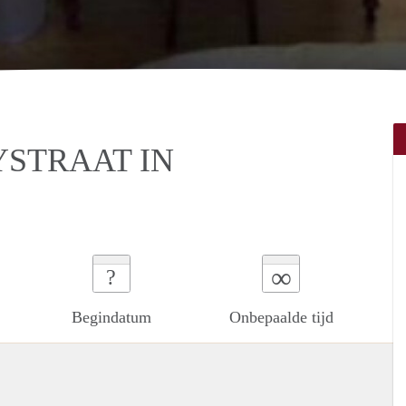
YSTRAAT IN
∞
?
Begindatum
Onbepaalde tijd