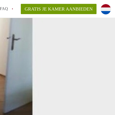
FAQ
GRATIS JE KAMER AANBIEDEN
oven!
en op een Kamer in Eindhoven?
van KamersEindhoven?
elaarsvergoeding/bemiddelingsvergoeding?