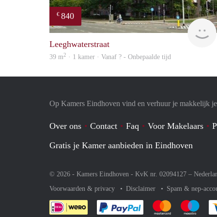
840
€
Leeghwaterstraat
2
39 m
· 1 kamer · Vanaf ? - Onbepaalde tijd
Op Kamers Eindhoven vind en verhuur je makkelijk j
Over ons
Contact
Faq
Voor Makelaars
P
Gratis je Kamer aanbieden in Eindhoven
© 2026 - Kamers Eindhoven - KvK nr. 02094127 –
Nederla
Voorwaarden & privacy
Disclaimer
Spam & nep-acco
Je rekent gemakkelijk af 
Je rekent gemak
Je rek