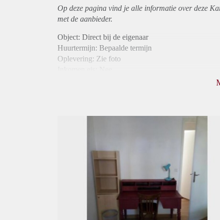
Op deze pagina vind je alle informatie over deze K
met de aanbieder.
Object: Direct bij de eigenaar
Huurtermijn: Bepaalde termijn
Oplevering: Zie foto
Inkomen eis: Nee
Borg: 1 maand
Bemiddeling kosten: Nee
Internet: Ja
Gedeelde keuken: Ja
Gedeelde Douche: Ja
Gedeelde woonkamer: Ja
Huisgenoten: Ja
Geslacht huisgenoten: Gemengd