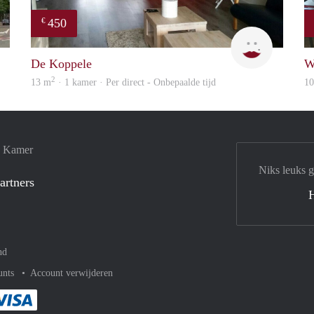
450
€
rent
Rebecca
De Koppele
W
2
13 m
· 1 kamer · Per direct - Onbepaalde tijd
1
e Kamer
Niks leuks 
artners
nd
unts
Account verwijderen
met Paypal
kelijk af met Mastercard
ent gemakkelijk af met Meastro
Je rekent gemakkelijk af met Visa