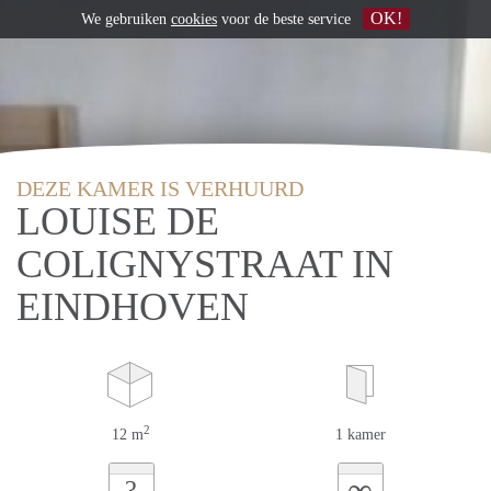
OK!
We gebruiken
cookies
voor de beste service
DEZE KAMER IS VERHUURD
LOUISE DE
COLIGNYSTRAAT IN
EINDHOVEN
2
12 m
1 kamer
∞
?