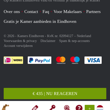
Op Kamers Eindhoven vind en verhuur je makkelijk je Kamer
Over ons
Contact
Faq
Voor Makelaars
Partners
Gratis je Kamer aanbieden in Eindhoven
© 2026 - Kamers Eindhoven - KvK nr. 02094127 –
Nederland
Voorwaarden & privacy
Disclaimer
Spam & nep-accounts
Account verwijderen
Je rekent gemakkelijk af met Paypal
Je rekent gemakkelijk af met M
Je rekent gemakkelij
Je re
€ 435 | NU REAGEREN
+