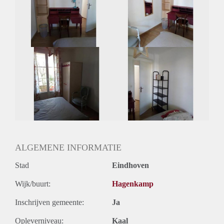
Huisgenoten: Ja
Geslacht huisgenoten: Gemengd
ALGEMENE INFORMATIE
Stad
Eindhoven
Wijk/buurt:
Hagenkamp
Inschrijven gemeente:
Ja
Opleverniveau:
Kaal