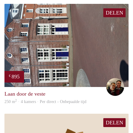
DELEN
895
€
Ada
Laan door de veste
2
250 m
· 4 kamers · Per direct - Onbepaalde tijd
DELEN