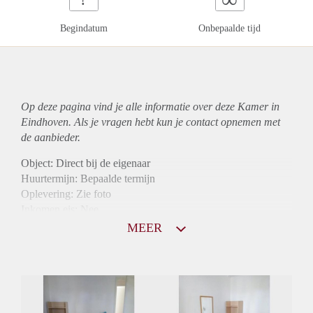
Begindatum
Onbepaalde tijd
Op deze pagina vind je alle informatie over deze Kamer in
Eindhoven. Als je vragen hebt kun je contact opnemen met
de aanbieder.
Object: Direct bij de eigenaar
Huurtermijn: Bepaalde termijn
Oplevering: Zie foto
Inkomen eis: Nee
Borg: 1 maand
MEER
Bemiddeling kosten: Nee
Internet: Ja
Gedeelde keuken: Ja
Gedeelde Douche: Ja
Gedeelde woonkamer: Ja