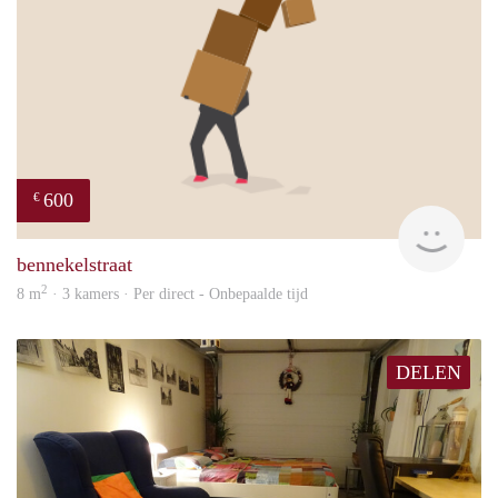
600
€
will
bennekelstraat
2
8 m
· 3 kamers · Per direct - Onbepaalde tijd
DELEN