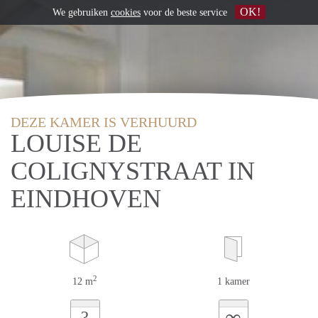
OK!
We gebruiken
cookies
voor de beste service
DEZE KAMER IS VERHUURD
LOUISE DE
COLIGNYSTRAAT IN
EINDHOVEN
2
12 m
1 kamer
∞
?