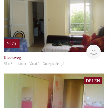
575
€
finde
Bleekweg
2
35 m
· 1 kamer · Vanaf ? - Onbepaalde tijd
DELEN