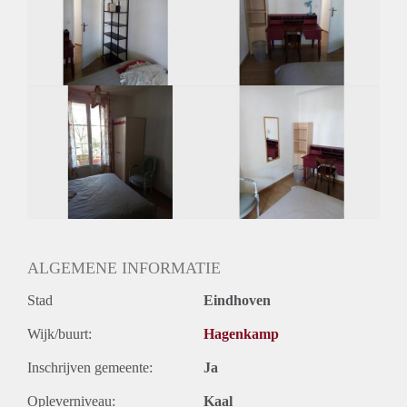
Inkomen eis
N.V.T.
Huurtermijn
Onbepaalde termijn
Oplevering
Gestoffeerd
ALGEMENE INFORMATIE
Stad
Eindhoven
Wijk/buurt:
Hagenkamp
Inschrijven gemeente:
Ja
Opleverniveau:
Kaal