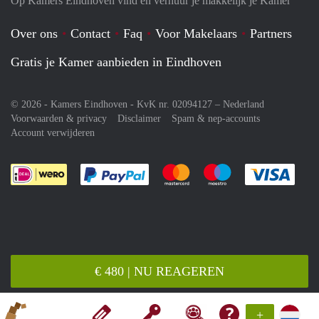
Op Kamers Eindhoven vind en verhuur je makkelijk je Kamer
Over ons
Contact
Faq
Voor Makelaars
Partners
Gratis je Kamer aanbieden in Eindhoven
© 2026 - Kamers Eindhoven - KvK nr. 02094127 –
Nederland
Voorwaarden & privacy
Disclaimer
Spam & nep-accounts
Account verwijderen
Je rekent gemakkelijk af met Paypal
Je rekent gemakkelijk af met M
Je rekent gemakkelij
Je re
€ 480 | NU REAGEREN
+