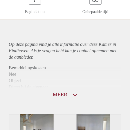
Begindatum
Onbepaalde tijd
Op deze pagina vind je alle informatie over deze Kamer in
Eindhoven. Als je vragen hebt kun je contact opnemen met
de aanbieder.
Bemiddelingskosten
Nee
Object
Direct bij de eigenaar
Borg
MEER
480
Garantiestelling
Niet mogelijk
Huurtoeslag
Niet mogelijk