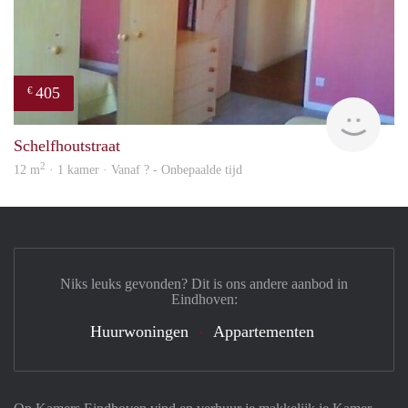
405
€
finde
Schelfhoutstraat
2
12 m
· 1 kamer · Vanaf ? - Onbepaalde tijd
Niks leuks gevonden? Dit is ons andere aanbod in
Eindhoven:
Huurwoningen
Appartementen