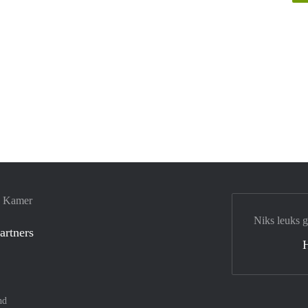
e Kamer
Niks leuks 
artners
nd