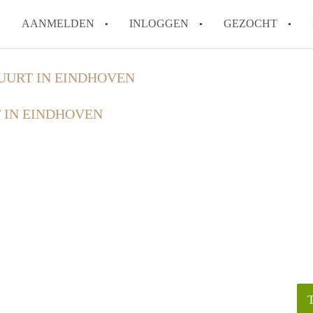
AANMELDEN
INLOGGEN
GEZOCHT
How to translate KamersEindh
UURT IN EINDHOVEN
Wat is KamersEindhoven?
 IN EINDHOVEN
Hoeveel kost het om te reager
Wat is de privacyverklaring 
Berekent KamersEindhoven mak
Alle veelgestelde vragen