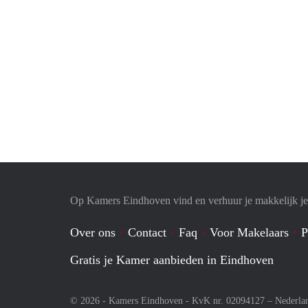
Op Kamers Eindhoven vind en verhuur je makkelijk j
Over ons
Contact
Faq
Voor Makelaars
P
Gratis je Kamer aanbieden in Eindhoven
© 2026 - Kamers Eindhoven - KvK nr. 02094127 –
Nederla