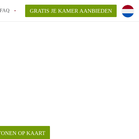
FAQ
GRATIS JE KAMER AANBIEDEN
oven!
en op een Kamer in Eindhoven?
van KamersEindhoven?
elaarsvergoeding/bemiddelingsvergoeding?
TONEN OP KAART