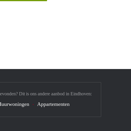
gevonden? Dit is ons andere aanbod in Eindhoven:
Huurwoningen
Appartementen