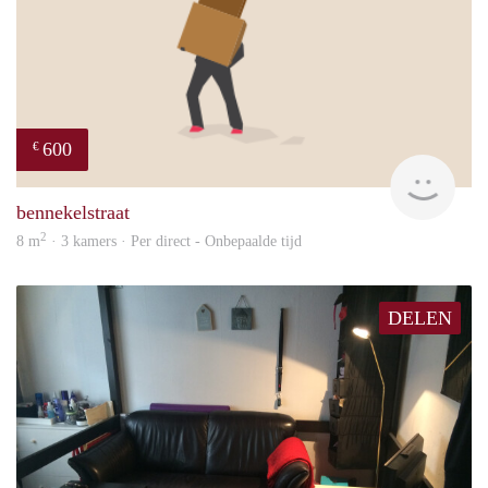
600
€
will
bennekelstraat
2
8 m
· 3 kamers · Per direct - Onbepaalde tijd
DELEN