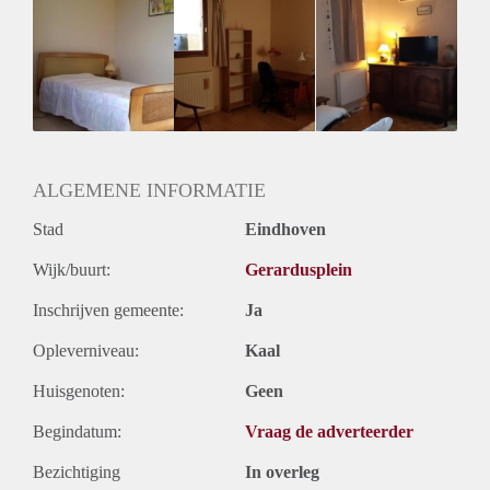
Huurtoeslag
Niet mogelijk
Inkomen eis
N.V.T.
Huurtermijn
Onbepaalde termijn
Oplevering
Gestoffeerd
ALGEMENE INFORMATIE
Stad
Eindhoven
Wijk/buurt:
Gerardusplein
Inschrijven gemeente:
Ja
Opleverniveau:
Kaal
Huisgenoten:
Geen
Begindatum:
Vraag de adverteerder
Bezichtiging
In overleg