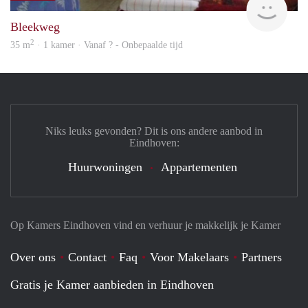
Bleekweg
2
35 m
· 1 kamer · Vanaf ? - Onbepaalde tijd
Niks leuks gevonden? Dit is ons andere aanbod in
Eindhoven:
Huurwoningen
Appartementen
Op Kamers Eindhoven vind en verhuur je makkelijk je Kamer
Over ons
Contact
Faq
Voor Makelaars
Partners
Gratis je Kamer aanbieden in Eindhoven