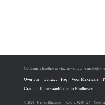
Op Kamers Eindhoven vind en verhuur je makkelijk j
Over ons
Contact
Faq
Voor Makelaars
P
Gratis je Kamer aanbieden in Eindhoven
© 2026 - Kamers Eindhoven - KvK nr. 02094127 –
Nederla