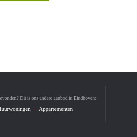
gevonden? Dit is ons andere aanbod in Eindhoven:
Huurwoningen
Appartementen