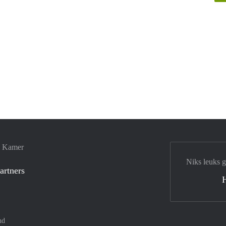
e Kamer
Niks leuks 
artners
nd