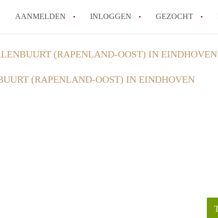
AANMELDEN
INLOGGEN
GEZOCHT
How to translate KamersEindh
LENBUURT (RAPENLAND-OOST) IN EINDHOVEN
Wat is KamersEindhoven?
UURT (RAPENLAND-OOST) IN EINDHOVEN
Hoeveel kost het om te reager
Wat is de privacyverklaring 
Berekent KamersEindhoven mak
Alle veelgestelde vragen