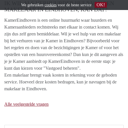
IK WIL ALS VERHUURDER HULP VAN EEN
OK!
We gebruiken
cookies
voor de beste service
MAKELAAR IN EINDHOVEN, KAN DAT?
KamerEindhoven is een online huurmarkt waar huurders en
Kameraanbieders rechtstreeks met elkaar in contact komen. Wij
zijn dus zelf geen bemiddelaar. Wil je wel hulp van een makelaar
bij het verhuren van je Kamer in Eindhoven? Bijvoorbeeld voor
het regelen en doen van de bezichtigingen je Kamer of voor het
opstellen van een huurovereenkomst? Dan kun je dit aangeven als
je je Kamer aanbiedt op KamerEindhoven in de eerste stap: je
kunt dan kiezen voor "Vastgoed beheren".
Een makelaar brengt vaak kosten in rekening voor de geboden
service. Hoeveel deze kosten bedragen, kun je navragen bij de
makelaar in Eindhoven.
Alle veelgestelde vragen