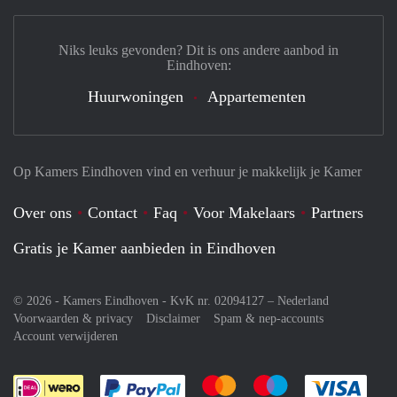
Niks leuks gevonden? Dit is ons andere aanbod in
Eindhoven:
Huurwoningen
Appartementen
Op Kamers Eindhoven vind en verhuur je makkelijk je Kamer
Over ons
Contact
Faq
Voor Makelaars
Partners
Gratis je Kamer aanbieden in Eindhoven
© 2026 - Kamers Eindhoven - KvK nr. 02094127 –
Nederland
Voorwaarden & privacy
Disclaimer
Spam & nep-accounts
Account verwijderen
Je rekent gemakkelijk af met Paypal
Je rekent gemakkelijk af met M
Je rekent gemakkelij
Je re