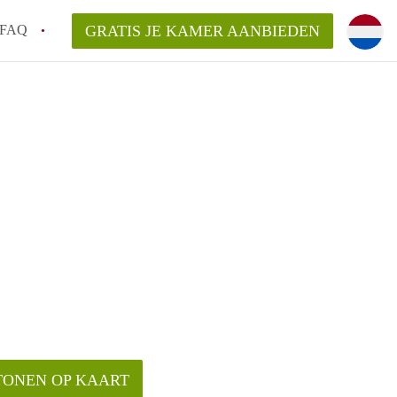
FAQ
GRATIS JE KAMER AANBIEDEN
oven!
en op een Kamer in Eindhoven?
van KamersEindhoven?
elaarsvergoeding/bemiddelingsvergoeding?
TONEN OP KAART