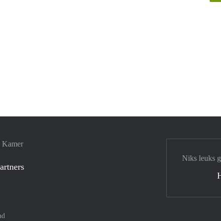
e Kamer
Niks leuks 
artners
nd