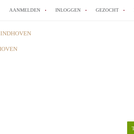
AANMELDEN
INLOGGEN
GEZOCHT
How to translate KamersEindh
 EINDHOVEN
Wat is KamersEindhoven?
DHOVEN
Hoeveel kost het om te reager
Wat is de privacyverklaring 
Berekent KamersEindhoven mak
Alle veelgestelde vragen