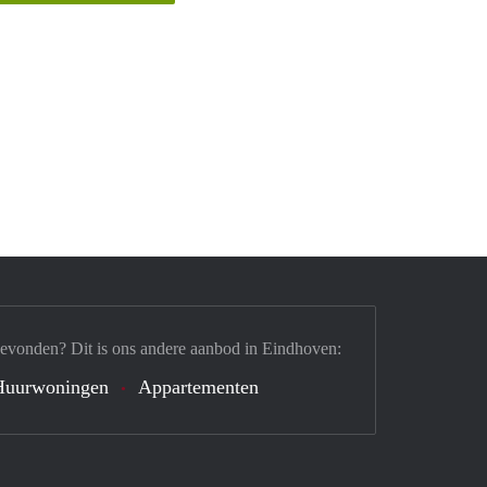
gevonden? Dit is ons andere aanbod in Eindhoven:
Huurwoningen
Appartementen