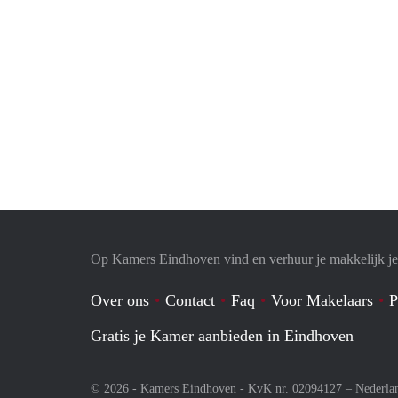
Op Kamers Eindhoven vind en verhuur je makkelijk j
Over ons
Contact
Faq
Voor Makelaars
P
Gratis je Kamer aanbieden in Eindhoven
© 2026 - Kamers Eindhoven - KvK nr. 02094127 –
Nederla