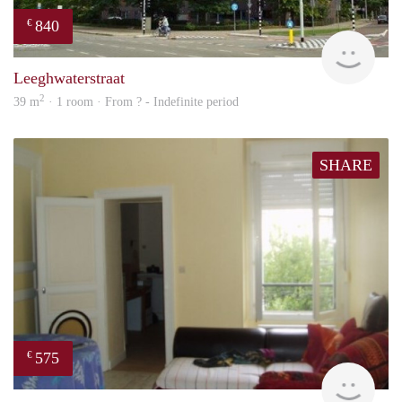
840
€
rent
Leeghwaterstraat
2
39 m
· 1 room · From ? - Indefinite period
SHARE
575
€
finde