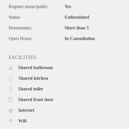
fietsen
Register municipality:
Yes
Ivm vakanties vindt de hospiteeravond wel al redelijk snel
plaats. Dus zie jij jezelf hier al helemaal wonen? Stuur mij
Status:
Unfurnished
dan een berichtje en wie weet nodig ik je uit!
Housemates:
More than 5
Liefs Chayenne
Open House
In Consultation
FACILITIES
Shared bathroom
Shared kitchen
Shared toilet
Shared front door
Internet
Wifi