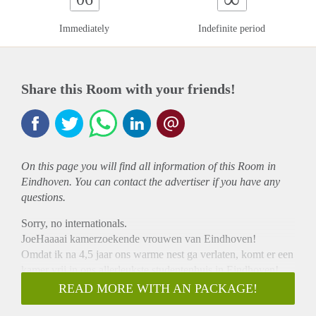
Immediately
Indefinite period
Share this Room with your friends!
On this page you will find all information of this Room in
Eindhoven. You can contact the advertiser if you have any
questions.
Sorry, no internationals.
JoeHaaaai kamerzoekende vrouwen van Eindhoven!
Omdat ik na 4,5 jaar ons warme nest ga verlaten, komt er een
kamer vrij in ons allerleukste studentenhuis in Eindhoven!
Het gaat om een kamer van ongeveer 10m2 voor 282 ekkies
READ MORE WITH AN PACKAGE!
pm incl. (kan zijn dat de huisbaas er nog iets bovenop gooit)