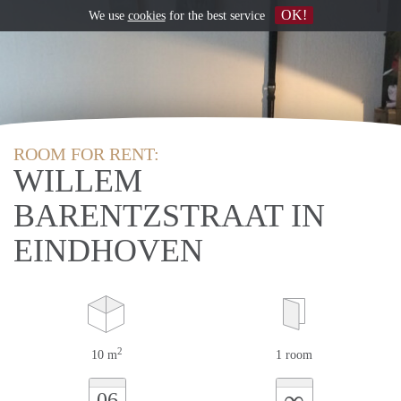
OK!
We use
cookies
for the best service
ROOM FOR RENT:
WILLEM
BARENTZSTRAAT IN
EINDHOVEN
2
10 m
1 room
∞
06