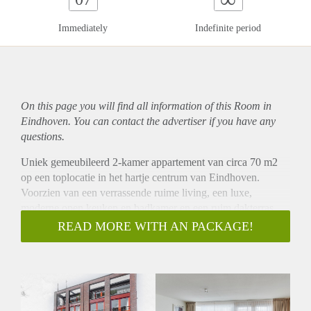
Immediately
Indefinite period
On this page you will find all information of this Room in
Eindhoven. You can contact the advertiser if you have any
questions.
Uniek gemeubileerd 2-kamer appartement van circa 70 m2
op een toplocatie in het hartje centrum van Eindhoven.
Voorzien van een verrassende ruime living, een luxe,
moderne open keuken en badkamer en een ruim dakterras.
Het schilderwerk, laminaat, keuken, inventaris en cv zijn in
READ MORE WITH AN PACKAGE!
2019 geheel vernieuwd. Kortom instapklaar.
De woning is goed bereikbaar met veel voorzieningen in de
buurt. Gesitueerd in het centrum van Eindhoven, op
loopafstand van een supermarkt en het station. Daarnaast is
de dichtstbijzijnde uitvalsweg in de nabije omgeving op