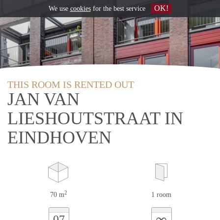
OK!
We use
cookies
for the best service
THIS ROOM IS RENTED OUT
JAN VAN
LIESHOUTSTRAAT IN
EINDHOVEN
2
70 m
1 room
∞
07