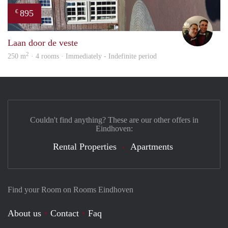
895
€
Ada
Laan door de veste
2
250 m
· 4 rooms · Immediately - Indefinite period
Couldn't find anything? These are our other offers in
Eindhoven:
Rental Properties
Apartments
Find your Room on Rooms Eindhoven
About us
Contact
Faq