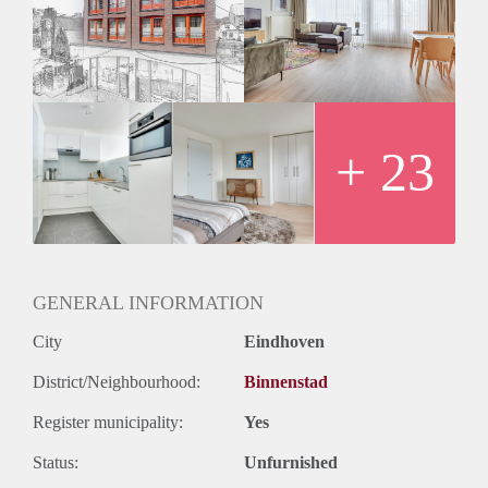
slechts 6 minuten rijden.
+ 23
GENERAL INFORMATION
City
Eindhoven
District/Neighbourhood:
Binnenstad
Register municipality:
Yes
Status:
Unfurnished