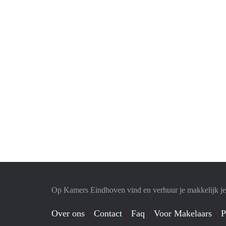
Op Kamers Eindhoven vind en verhuur je makkelijk j
Over ons
Contact
Faq
Voor Makelaars
P