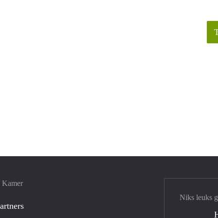
e Kamer
Niks leuks 
artners