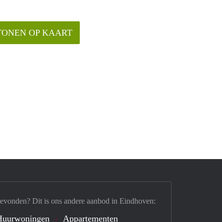
TONEN OP KAART
gevonden? Dit is ons andere aanbod in Eindhoven:
Huurwoningen
Appartementen