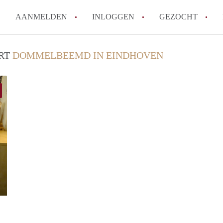
AANMELDEN
INLOGGEN
GEZOCHT
How to translate KamersEindh
URT
DOMMELBEEMD IN EINDHOVEN
Wat is KamersEindhoven?
Hoeveel kost het om te reager
Wat is de privacyverklaring 
Berekent KamersEindhoven mak
Alle veelgestelde vragen
Michiel