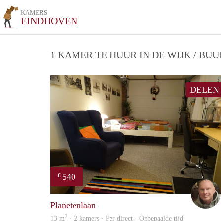
KAMERS
EINDHOVEN
1 KAMER TE HUUR IN DE WIJK / BU
DELEN
540
€
Planetenlaan
2
13 m
· 2 kamers · Per direct - Onbepaalde tijd