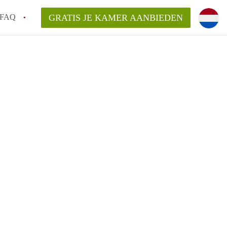
FAQ
GRATIS JE KAMER AANBIEDEN
oven!
en op een Kamer in Eindhoven?
van KamersEindhoven?
elaarsvergoeding/bemiddelingsvergoeding?