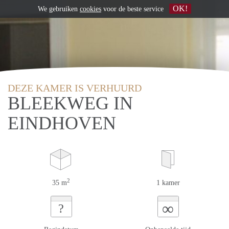
OK!
We gebruiken
cookies
voor de beste service
DEZE KAMER IS VERHUURD
BLEEKWEG IN
EINDHOVEN
2
35 m
1 kamer
∞
?