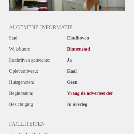
Geslacht huisgenoten: N.v.t.
ALGEMENE INFORMATIE
Stad
Eindhoven
Wijk/buurt:
Binnenstad
Inschrijven gemeente:
Ja
Opleverniveau:
Kaal
Huisgenoten:
Geen
Begindatum:
Vraag de adverteerder
Bezichtiging
In overleg
FACILITEITEN