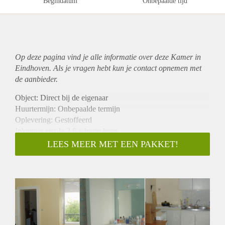
Begindatum
Onbepaalde tijd
Op deze pagina vind je alle informatie over deze Kamer in
Eindhoven. Als je vragen hebt kun je contact opnemen met
de aanbieder.
Object: Direct bij de eigenaar
Huurtermijn: Onbepaalde termijn
Oplevering: Gestoffeerd
Inkomen eis: Ja 2,6 x bruto huur
Garantiestelling mogelijk: Ja
LEES MEER MET EEN PAKKET!
Borg: 1 maand
Bemiddeling kosten: Nee
Internet: Ja
Gedeelde keuken: Nee
Gedeelde Douche: Nee
Gedeelde woonkamer: Nee
Huisgenoten: Nee