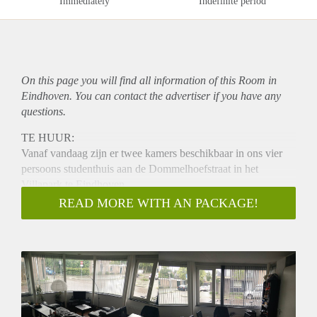
Immediately
Indefinite period
On this page you will find all information of this Room in
Eindhoven. You can contact the advertiser if you have any
questions.
TE HUUR:
Vanaf vandaag zijn er twee kamers beschikbaar in ons vier
persoons studenthuis aan de Dommelhoefstraat in het
Villapark te Eindhoven.
Het huis is gelegen in een nette buurt op nog geen 5 minuten
READ MORE WITH AN PACKAGE!
fietsen van het de TU, het station, meerdere supermarkten en
het centrum.
Het huis heeft een ruime woonkamer/keuken die voorzien is
van alle gemakken, zoals een vaatwasser. Tevens beschikt het
over een badkamer met douche en bad en een dakterras met
bbq.
Kosten: