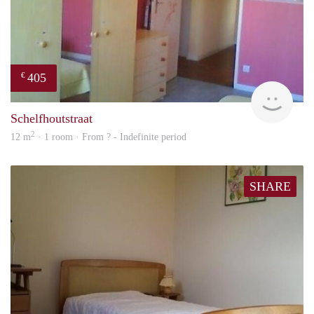
405
€
finde
Schelfhoutstraat
2
12 m
· 1 room · From ? - Indefinite period
SHARE