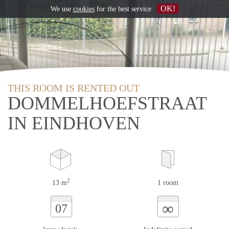
OK!
We use
cookies
for the best service
THIS ROOM IS RENTED OUT
DOMMELHOEFSTRAAT
IN EINDHOVEN
2
13 m
1 room
∞
07