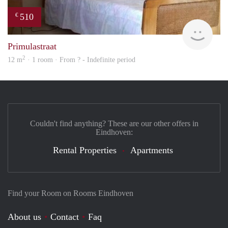
510
€
finde
Primulastraat
2
12 m
· 1 room · From ? - Indefinite period
Couldn't find anything? These are our other offers in
Eindhoven:
Rental Properties
Apartments
Find your Room on Rooms Eindhoven
About us
Contact
Faq