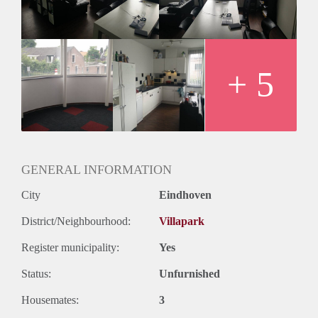
Kamer 1: 13m2 voor 423€ inclusief g/w/e per maand
Kamer 2: 14m2 voor 435€ inclusief g/w/e per maand
Beide prijzen zijn exclusief 15€ internet en ong. 4€ huur voor
de wasmachine.
+ 5
GENERAL INFORMATION
City
Eindhoven
District/Neighbourhood:
Villapark
Register municipality:
Yes
Status:
Unfurnished
Housemates:
3