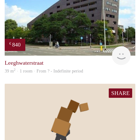
840
€
rent
Leeghwaterstraat
2
39 m
· 1 room · From ? - Indefinite period
SHARE