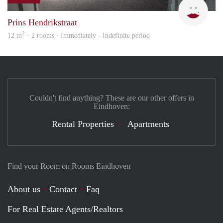
Enge
Prins Hendrikstraat
2
12 m
· 2 rooms · Immediately - Indefinite period
Couldn't find anything? These are our other offers in
Eindhoven:
Rental Properties
Apartments
Find your Room on Rooms Eindhoven
About us
Contact
Faq
For Real Estate Agents/Realtors