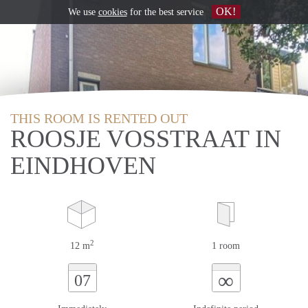
OK!
We use
cookies
for the best service
THIS ROOM IS RENTED OUT
ROOSJE VOSSTRAAT IN
EINDHOVEN
2
12 m
1 room
∞
07