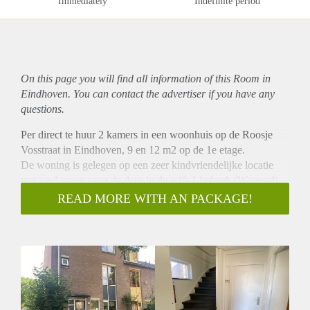
Immediately
Indefinite period
On this page you will find all information of this Room in
Eindhoven. You can contact the advertiser if you have any
questions.
Per direct te huur 2 kamers in een woonhuis op de Roosje
Vosstraat in Eindhoven, 9 en 12 m2 op de 1e etage.
De woning is gelegen op een zeer kindvriendelijke locatie
met veel groen voor de deur in de wijk Limbeek (Woensel),
nabij het centrum van Eindhoven, het trein- en busstation, het
READ MORE WITH AN PACKAGE!
PSV stadion, scholen, winkels etc. U vindt het allemaal op
korte afstand. De opzet van de straat is dusdanig met veel
openbaar groen, zodat u hier zeer rustig kunt wonen.
Details:
- kamers voorzien van een nieuwe laminaatvloer
- badkamer en keuken delen met 2 andere kamers
- per direct beschikbaar