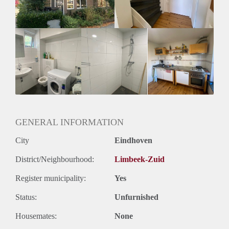
- minimale huurperiode 12 maanden
- huurprijs Euro 375,- en 400 ,- per maand inclusief gas,
water en licht.
- bestemd voor 1 persoon, bij voorkeur een werkende
kandidaat
GENERAL INFORMATION
City
Eindhoven
District/Neighbourhood:
Limbeek-Zuid
Register municipality:
Yes
Status:
Unfurnished
Housemates:
None