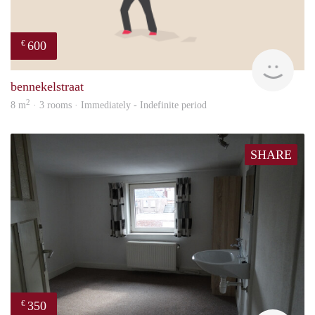
600
€
will
bennekelstraat
2
8 m
· 3 rooms · Immediately - Indefinite period
SHARE
350
€