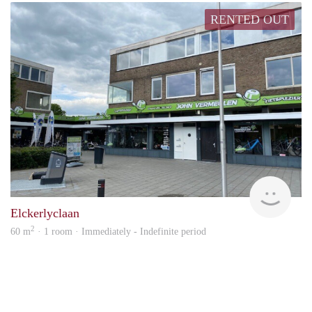
RENTED OUT
KI
Elckerlyclaan
2
60 m
· 1 room · Immediately - Indefinite period