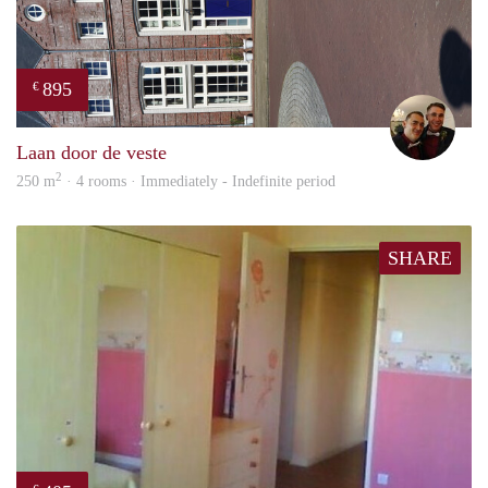
895
€
Ada
Laan door de veste
2
250 m
· 4 rooms · Immediately - Indefinite period
SHARE