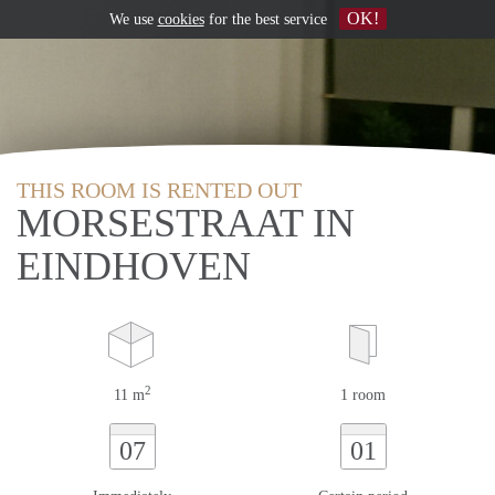
OK!
We use
cookies
for the best service
THIS ROOM IS RENTED OUT
MORSESTRAAT IN
EINDHOVEN
2
11 m
1 room
07
01