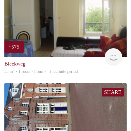
575
€
finde
Bleekweg
2
35 m
· 1 room · From ? - Indefinite period
SHARE