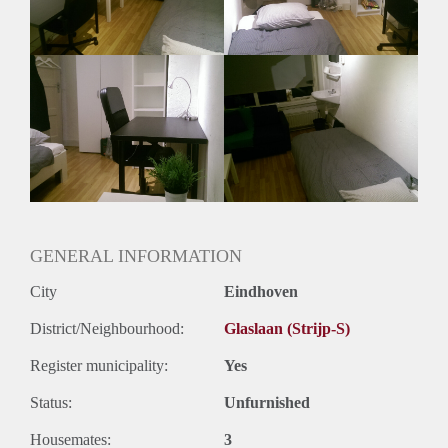
Heb je interesse stuur dan een leuk berichtje over jezelf. Dan
nodigen we je uit voor de kijkavond!
GENERAL INFORMATION
City
Eindhoven
District/Neighbourhood:
Glaslaan (Strijp-S)
Register municipality:
Yes
Status:
Unfurnished
Housemates:
3