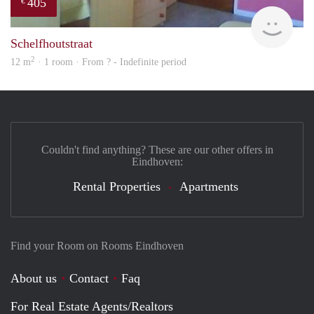
405
€
finde
Schelfhoutstraat
2
12 m
· 1 room · From ? - Indefinite period
Couldn't find anything? These are our other offers in
Eindhoven:
Rental Properties
Apartments
Find your Room on Rooms Eindhoven
About us
Contact
Faq
For Real Estate Agents/Realtors